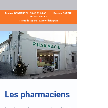
Docteur BONNARDEL :
05 45 31 64 60
Docteur CAPON :
05 45 31 65 92
11 rue de la gare ​16240 Villefagnan
​Les pharmaciens