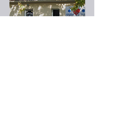
​L'ambulancier
​Grâce à son équipe, il propose
une aide 24h/24 et 7j/7
Voir plus